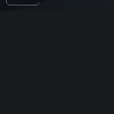
Эмоции, которые невозможно подделать. Смотрите
прямые эфиры EXEED, чтобы первыми увидеть
новые модели, услышать мнения экспертов и узнать
о технологиях, меняющих представление о
комфорте и безопасности в автомобилях.
ЗАПИСЬ НА ТЕСТ-
ДРАЙВ
Выберите модель