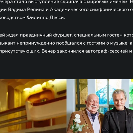
ечера стало выступление скрипача с мировым именем, 
ии Вадима Репина и Академического симфонического о
ководством Филиппо Десси.
тей ждал праздничный фуршет, специальным гостем кот
зыкант непринужденно пообщался с гостями о музыке, а
 присутствующих. Вечер закончился автограф-сессией 