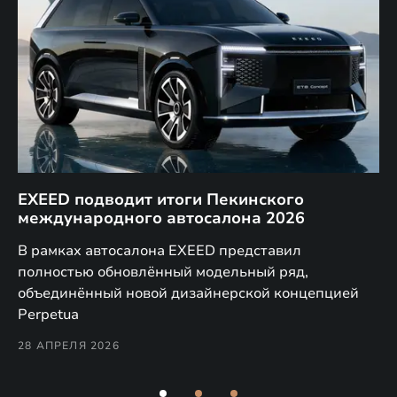
EXEED подводит итоги Пекинского
Д
международного автосалона 2026
E
в
а,
В рамках автосалона EXEED представил
EX
полностью обновлённый модельный ряд,
по
объединённый новой дизайнерской концепцией
(н
Perpetua
Co
28 АПРЕЛЯ 2026
24