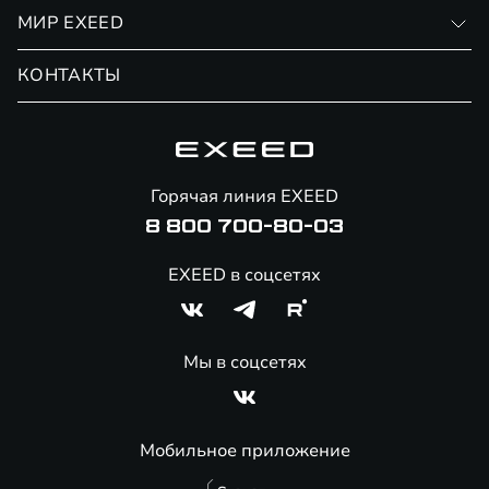
Личный кабинет
МИР EXEED
Страхование
Записаться на сервис
Обмен / Trade-in
Новости и события
КОНТАКТЫ
Сервис
Специальные предложения
Технологии EXEED
Гарантия EXEED
Корпоративным клиентам
Знаковые клиенты EXEED
Помощь на дорогах
Онлайн-магазин аксессуаров
Горячая линия EXEED
8 800 700-80-03
EXEED в соцсетях
Мы в соцсетях
Мобильное приложение