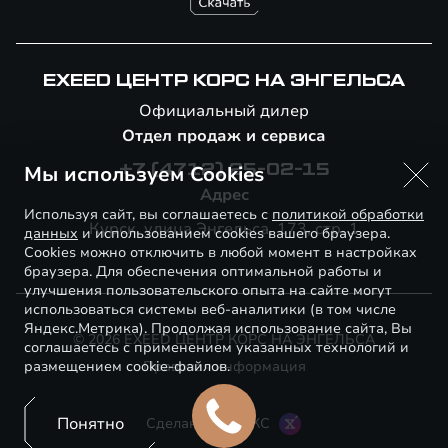
EXEED ЦЕНТР КОРС НА ЭНГЕЛЬСА
Официальный дилер
Отдел продаж и сервиса
Мы используем Cookies
+7 (4712) 25-02-15
Адрес
Используя сайт, вы соглашаетесь с
политикой обработки
Курск, улица Энгельса, 173, стр. 1
данных
и использованием cookies вашего браузера.
Cookies можно отключить в любой момент в настройках
браузера. Для обеспечения оптимальной работы и
улучшения пользовательского опыта на сайте могут
использоваться системы веб-аналитики (в том числе
Яндекс.Метрика). Продолжая использование сайта, Вы
© 2026 EXEED ЦЕНТР КОРС НА ЭНГЕЛЬСА
соглашаетесь с применением указанных технологий и
размещением cookie-файлов.
Правовая информация
Понятно
Сделано в ПЕРКС