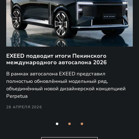
EXEED подводит итоги Пекинского
Д
международного автосалона 2026
E
в
а,
В рамках автосалона EXEED представил
EX
полностью обновлённый модельный ряд,
по
объединённый новой дизайнерской концепцией
(н
Perpetua
Co
28 АПРЕЛЯ 2026
24