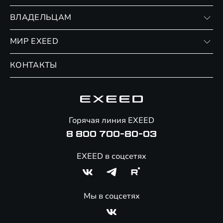
RX
Записаться на тест-драйв
ВЛАДЕЛЬЦАМ
Финансовые программы
Личный кабинет
МИР EXEED
Страхование
Записаться на сервис
Обмен / Trade-in
Новости и события
КОНТАКТЫ
Сервис
Специальные предложения
Технологии EXEED
Гарантия EXEED
Корпоративным клиентам
Знаковые клиенты EXEED
Помощь на дорогах
Онлайн-магазин аксессуаров
Горячая линия EXEED
8 800 700-80-03
EXEED в соцсетях
Мы в соцсетях