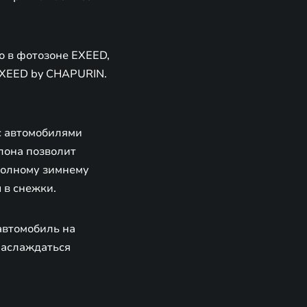
о в фотозоне EXEED,
EXEED by CHAPURIN.
с автомобилями
лона позволит
 полному зимнему
 в снежки.
автомобиль на
наслаждаться