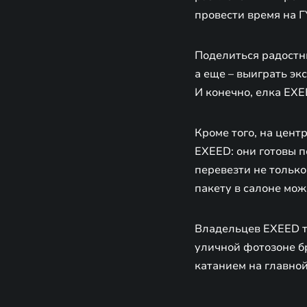
провести время на Г
Поделиться радостн
а еще – выиграть э
И конечно, елка EXE
Кроме того, на цен
EXEED: они готовы п
перевезти не только
пакету в салоне мож
Владельцев EXEED т
уличной фотозоне бр
катанием на главно