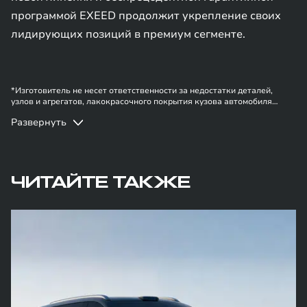
программой EXEED продолжит укрепление своих
лидирующих позиций в премиум сегменте.
*Изготовитель не несет ответственности за недостатки деталей,
узлов и агрегатов, лакокрасочного покрытия кузова автомобиля
EXEED | EXLANTIX в случае, если они вызваны нарушением
Развернуть
владельцем правил эксплуатации, хранения или транспортировки
автомобиля, действиями третьих лиц и/или обстоятельствами
непреодолимой силы (форс-мажор, военные действия и т.п.).
ЧИТАЙТЕ ТАКЖЕ