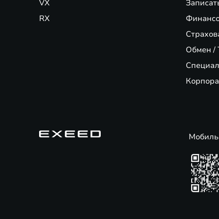
VX
Записат
RX
Финансо
Страхов
Обмен / 
Специал
Корпора
Мобиль