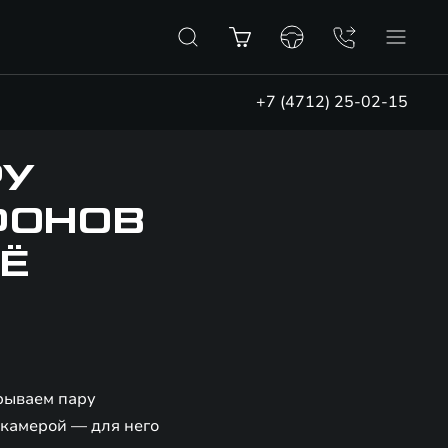
+7 (4712) 25-02-15
РУ
ФОНОВ
ЕЁ
рываем пару
камерой — для него