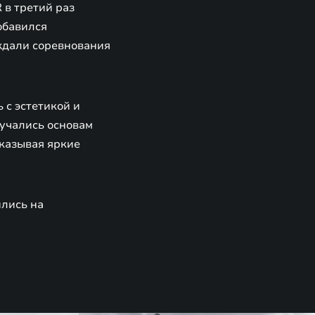
 в третий раз
обавился
 ждали соревнования
 с эстетикой и
учались основам
оказывая яркие
ились на