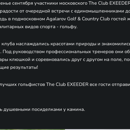
енье сентября участники московского The Club EXEEDER
К радости от очередной встречи с единомышленниками д
едь в подмосковном Agalarov Golf & Country Club гостей
элитарных видов спорта - гольфу.
и клуба наслаждались красотами природы и знакомились
 Под руководством профессиональных тренеров они об
ары клюшкой и соревновались друг с другом на поле, п
щие результаты!
лучших гольфистов The Club EXEEDER все гости отправ
ь душевными посиделками у камина.