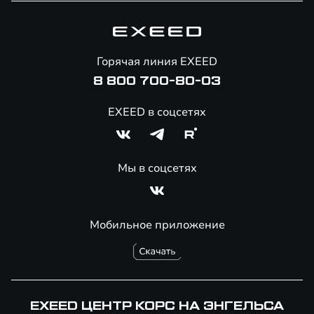
Гарантия EXEED
Корпоративным клиентам
Знаковые клиенты EXEED
Помощь на дорогах
Онлайн-магазин аксессуаров
Горячая линия EXEED
8 800 700-80-03
EXEED в соцсетях
Мы в соцсетях
Мобильное приложение
EXEED ЦЕНТР КОРС НА ЭНГЕЛЬСА