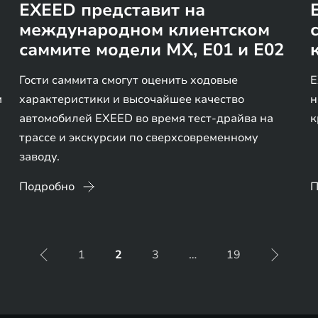
EXEED представит на
международном клиентском
саммите модели MX, E01 и E02
Гости саммита смогут оценить ходовые
E
м
характеристики и высочайшее качество
н
автомобилей EXEED во время тест-драйва на
к
трассе и экскурсии по сверхсовременному
заводу.
Подробно
П
1
2
3
…
19